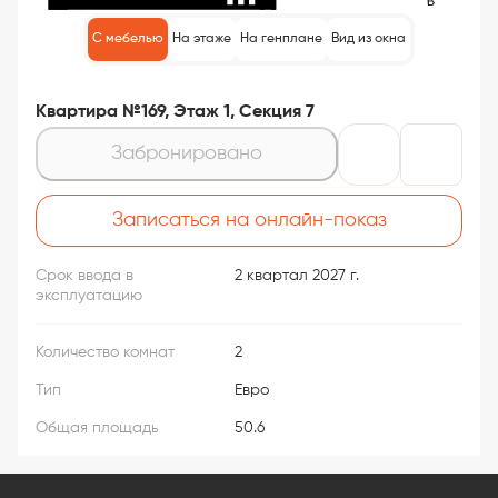
С мебелью
На этаже
На генплане
Вид из окна
Квартира №169, Этаж 1, Секция 7
Забронировано
Записаться на онлайн-показ
Срок ввода в
2 квартал 2027 г.
эксплуатацию
Количество комнат
2
Тип
Евро
Общая площадь
50.6