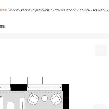
екте
Выбрать квартиру
Клубная система
Способы покупки
Коммерци
158