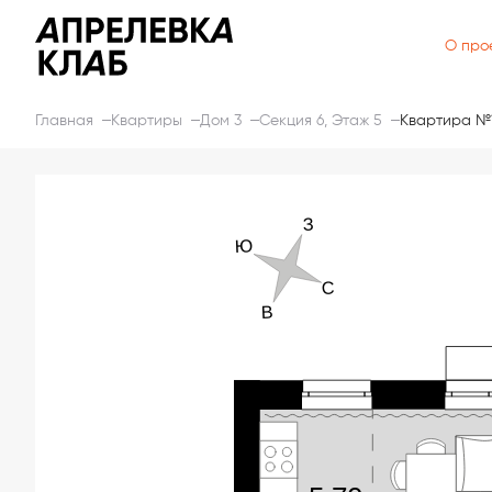
О про
Главная
Квартиры
Дом 3
Секция 6, Этаж 5
Квартира №