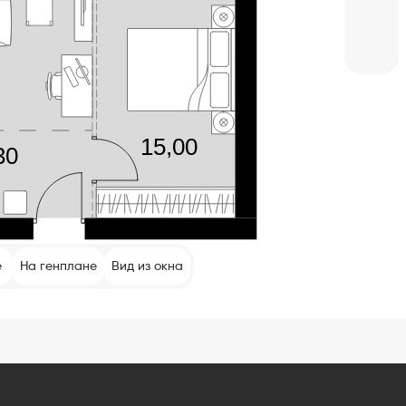
е
На генплане
Вид из окна