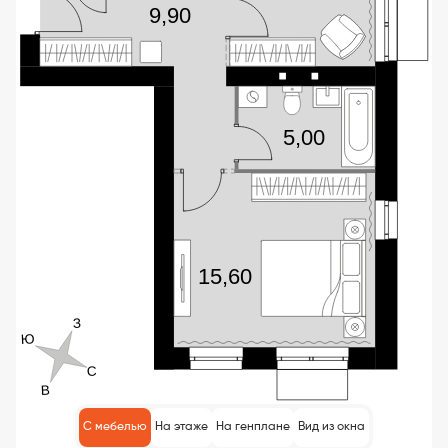
С мебелью
На этаже
На генплане
Вид из окна