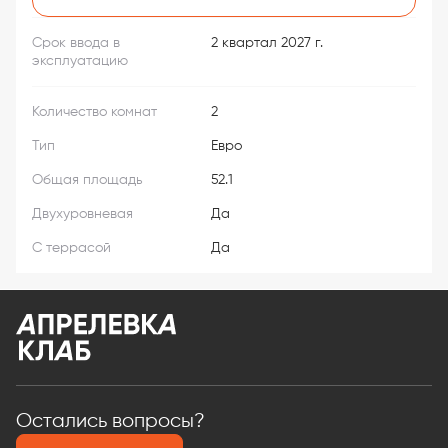
Срок ввода в
2 квартал 2027 г.
эксплуатацию
Количество комнат
2
Тип
Евро
Общая площадь
52.1
Двухуровневая
Да
С террасой
Да
Остались вопросы?