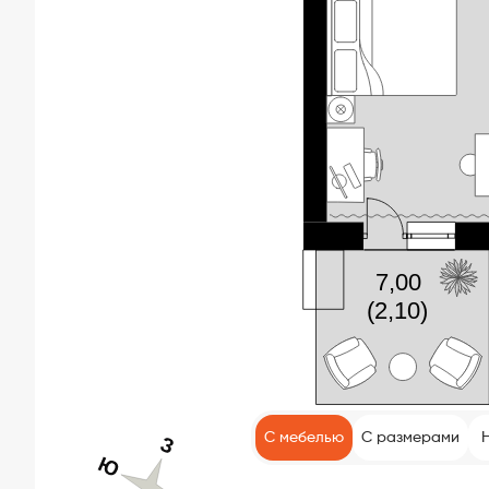
С мебелью
С размерами