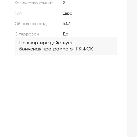
Количество комнат
2
Тип
Евро
Общая площадь
63.7
С террасой
Да
По квартире действует
бонусная программа от ГК ФСК