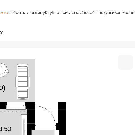
екте
Выбрать квартиру
Клубная система
Способы покупки
Коммерци
30