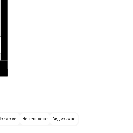
На этаже
На генплане
Вид из окна