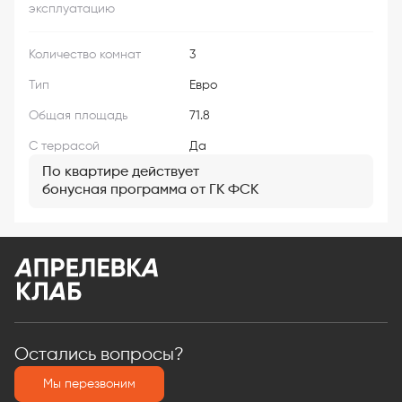
эксплуатацию
Количество комнат
3
Тип
Евро
Общая площадь
71.8
С террасой
Да
По квартире действует
бонусная программа от ГК ФСК
Остались вопросы?
Мы перезвоним