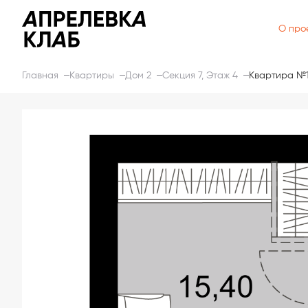
О про
Главная
Квартиры
Дом 2
Секция 7, Этаж 4
Квартира №