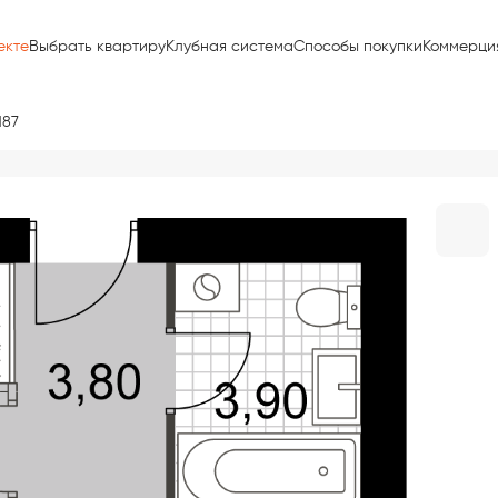
екте
Выбрать квартиру
Клубная система
Способы покупки
Коммерци
187