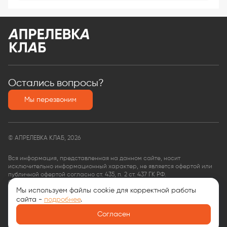
Остались вопросы?
Мы перезвоним
© АПРЕЛЕВКА КЛАБ, 2026
Вся информация, представленная на данном сайте, носит
исключительно информационный характер, не является офертой или
публичной офертой согласно ст. 435, п. 2 ст. 437 ГК РФ.
ООО «КФ Финансовые услуги»,
Мы используем файлы cookie для корректной работы
ОГРН: 1135074008563,
сайта -
подробнее
.
ИНН: 9704035599
Документы
Согласен
Политика обработки персональных данных