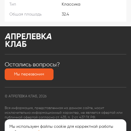
Тип
Классика
Общая площадь
32.4
Остались вопросы?
Мы перезвоним
© АПРЕЛЕВКА КЛАБ, 2026
Вся информация, представленная на данном сайте, носит
исключительно информационный характер, не является офертой или
публичной офертой согласно ст. 435, п. 2 ст. 437 ГК РФ.
ООО «КФ Финансовые услуги»,
Мы используем файлы cookie для корректной работы
ОГРН: 1135074008563,