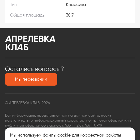
Тип
Классика
Общая площадь
38.7
Остались вопросы?
Мы перезвоним
© АПРЕЛЕВКА КЛАБ, 2026
Вся информация, представленная на данном сайте, носит
исключительно информационный характер, не является офертой или
публичной офертой согласно ст. 435, п. 2 ст. 437 ГК РФ.
ООО «КФ Финансовые услуги»,
Мы используем файлы cookie для корректной работы
ОГРН: 1135074008563,