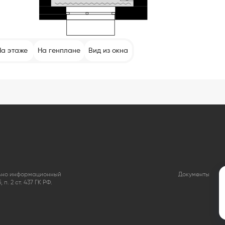
На этаже
На генплане
Вид из окна
льно информационный
Документы
. 2 ст. 437 ГК РФ.