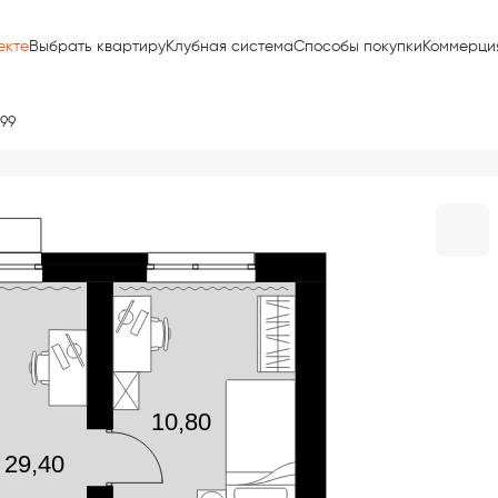
екте
Выбрать квартиру
Клубная система
Способы покупки
Коммерци
99