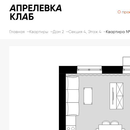
О про
Главная
Квартиры
Дом 2
Секция 4, Этаж 4
Квартира №