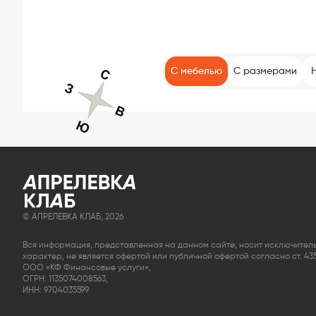
С мебелью
С размерами
© АПРЕЛЕВКА КЛАБ, 2026
Вся информация, представленная на данном сайте, носит исключите
характер, не является офертой или публичной офертой согласно ст. 435, п
ООО «КФ Финансовые услуги»,
ОГРН: 1135074008563,
ИНН: 9704035599