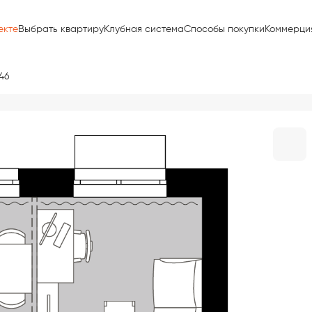
екте
Выбрать квартиру
Клубная система
Способы покупки
Коммерци
46