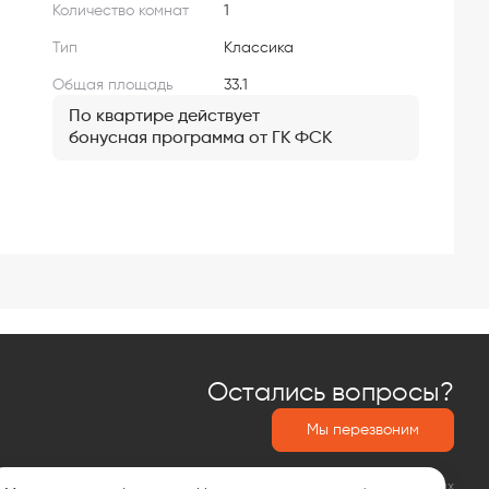
Количество комнат
1
Тип
Классика
Общая площадь
33.1
По квартире действует
бонусная программа от ГК ФСК
Остались вопросы?
Мы перезвоним
Политика обработки персональных данных