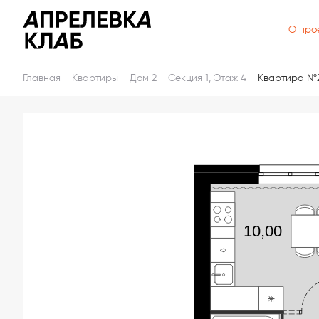
О про
Главная
Квартиры
Дом 2
Секция 1, Этаж 4
Квартира №