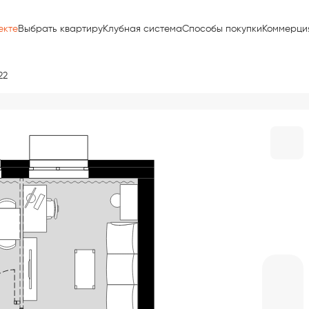
екте
Выбрать квартиру
Клубная система
Способы покупки
Коммерци
22