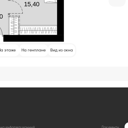
На этаже
На генплане
Вид из окна
льно информационный
Документы