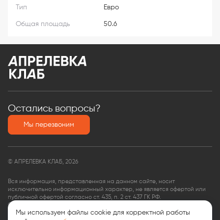
Тип
Евро
Общая площадь
50.6
Остались вопросы?
Мы перезвоним
© АПРЕЛЕВКА КЛАБ, 2026
Вся информация, представленная на данном сайте, носит
исключительно информационный характер, не является офертой или
публичной офертой согласно ст. 435, п. 2 ст. 437 ГК РФ.
ООО «КФ Финансовые услуги»,
Мы используем файлы cookie для корректной работы
ОГРН: 1135074008563,