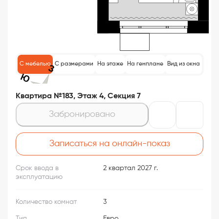
С мебелью
С размерами
На этаже
На генплане
Вид из окна
Квартира №183, Этаж 4, Секция 7
Забронировано
Записаться на онлайн-показ
Срок ввода в
2 квартал 2027 г.
эксплуатацию
Количество комнат
3
Тип
Евро