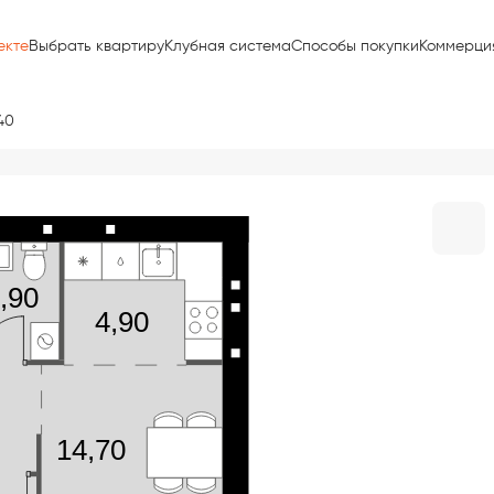
екте
Выбрать квартиру
Клубная система
Способы покупки
Коммерци
40