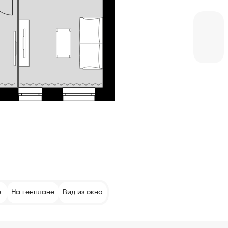
е
На генплане
Вид из окна