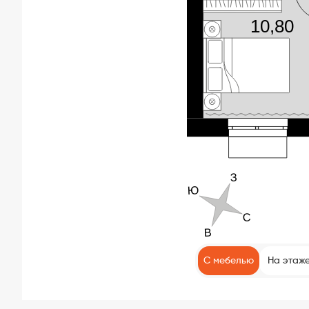
С мебелью
На этаж